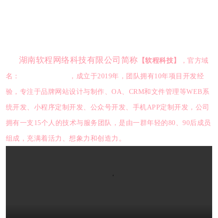
关于软程
湖南软程网络科技有限公司简称
【软程科技】
，官方域
名：
www.rcwap.com
，成立于2019年，团队拥有10年项目开发经
验，专注于品牌网站设计与制作、OA、CRM和文件管理等WEB系
统开发、小程序定制开发、公众号开发、手机APP定制开发，公司
拥有一支15个人的技术与服务团队，是由一群年轻的80、90后成员
组成，充满着活力、想象力和创造力。