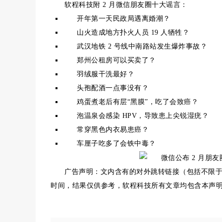
软程科技附 2 月微信朋友圈十大谣言：
开年第一天民政局遇离婚潮？
山火造成地方扑火人员 19 人牺牲？
武汉地铁 2 号线中南路站发生爆炸事故？
郑州公租房可以买卖了？
羽绒服干洗最好？
头孢配酒一点事没有？
鸡蛋煮老后有层“黑膜”，吃了会致癌？
泡温泉会感染 HPV，导致患上尖锐湿疣？
常穿黑色内衣易患癌？
车厘子吃多了会铁中毒？
广告声明：文内含有的对外跳转链接（包括不限
时间，结果仅供参考，软程科技所有文章均包含本声