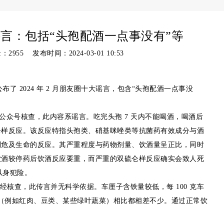
谣言：包括“头孢配酒一点事没有”等
量：
2955 发布时间：2024-03-01 10:53
布了 2024 年 2 月朋友圈十大谣言，包含“头孢配酒一点事没
信公众号核查，此内容系谣言。
吃完头孢 7 天内不能喝酒，喝酒后
仑样反应
。该反应特指头孢类、硝基咪唑类等抗菌药有效成分与酒
列危及生命的反应。其严重程度与药物剂量、饮酒量呈正比，同时
饮酒较停药后饮酒反应要重，而严重的双硫仑样反应确实会致人死
以身犯险。
经核查，此传言并无科学依据。车厘子含铁量较低，每 100 克车
食物（例如红肉、豆类、某些绿叶蔬菜）相比都相差不少。
通过正常饮